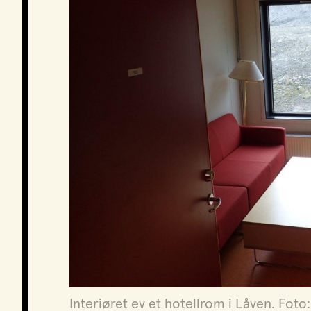
Interiøret ev et hotellrom i Låven. Foto