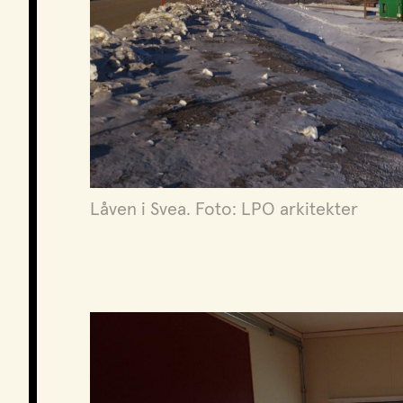
Låven i Svea. Foto: LPO arkitekter