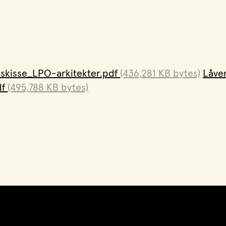
skisse_LPO-arkitekter.pdf
(436,281 KB bytes)
Låve
df
(495,788 KB bytes)