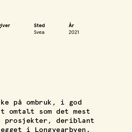
iver
Sted
År
Svea
2021
nke på ombruk, i god
rt omtalt som det mest
e prosjekter, deriblant
legget i Longyearbyen.