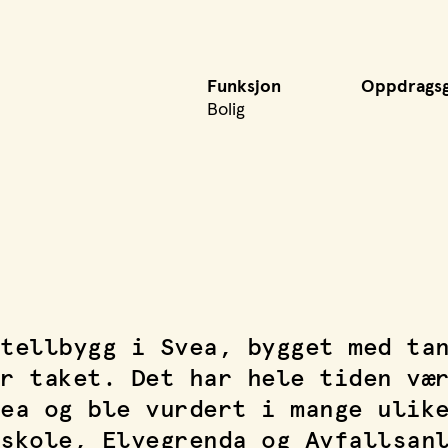
Funksjon
Oppdragsg
Bolig
tellbygg i Svea, bygget med ta
r taket. Det har hele tiden væ
ea og ble vurdert i mange ulik
skole, Elvegrenda og Avfallsan