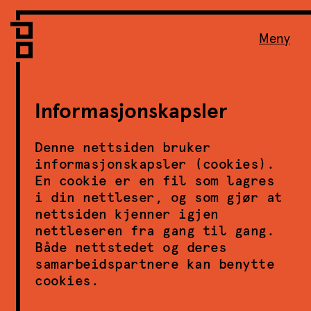
Vi er LPO
Folk
Meny
Vår metode
Vår organisering
Vår historie
Informasjonskapsler
Hva vi gjør
Prosjekter
Denne nettsiden bruker
informasjonskapsler (cookies).
Nyheter
En cookie er en fil som lagres
Kontakt
i din nettleser, og som gjør at
nettsiden kjenner igjen
Podkast
nettleseren fra gang til gang.
Både nettstedet og deres
samarbeidspartnere kan benytte
LPO Familien
cookies.
LPO Oslo
LPO Lillehammer