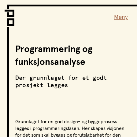
Vi er LPO
Folk
Meny
Vår metode
Vår organisering
Vår historie
Programmering og
Hva vi gjør
funksjonsanalyse
Prosjekter
Nyheter
Der grunnlaget for et godt
Kontakt
prosjekt legges
Podkast
LPO Familien
Grunnlaget for en god design- og byggeprosess
LPO Oslo
legges i programmeringsfasen. Her skapes visjonen
LPO Lillehammer
for det som skal bygges og forutsigbarhet for den