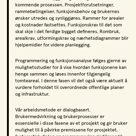
kommende prosessen. Prosjektforutsetninger,
LPO Svalbard
rammebetingelser, funksjonsbehov og brukernes
LPO Bergen
ønsker utredes og synliggjøres. Rammer for arealer
LOF
og kostnader fastsettes. Funksjonskrav til det som
skal skje i det ferdige bygget defineres. Rombruk,
arealkrav, utformingskrav og nærhetsdiagrammer blir
hjelpemidler for videre planlegging.
Programmering og funksjonsanalyse følges gjerne av
mulighetsstudier for å vise hvordan funksjonene kan
henge sammen og løses innenfor tilgjengelig
tomteareal. I denne fasen vil det også være aktuelt å
vurdere forholdet til overordnede offentlige planer
og infrastruktur.
Vår arbeidsmetode er dialogbasert.
Brukermedvirkning og brukerprosesser er
essensielle i disse fasene av et prosjekt og gir bruker
mulighet til å påvirke premissene for prosjektet.