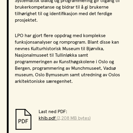
Systematisk dialog og programmering gir tilgang til
brukerkompetanse og bidrar til å gi brukerne
tilhørighet til og identifikasjon med det ferdige
prosjektet.
LPO har gjort flere oppdrag med komplekse
funksjonsanalyser og romprogram. Blant disse kan
nevnes Kulturhistorisk Museum til Bjørvika,
Nasjonalmuseet til Tullinløkka samt
programmeringen av Kunsthøgskolene i Oslo og
Bergen, programmering av Munchmuseet, Vadsø
museum, Oslo Bymuseum samt utredning av Oslos
arkitektoniske særegenhet.
Last ned PDF:
khib.pdf
(2,208 MB bytes)