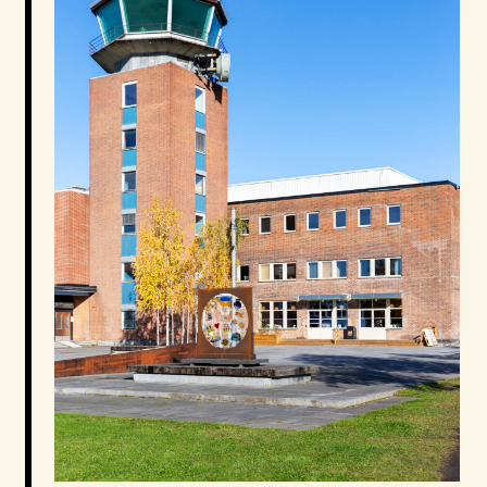
tiltak skal balanseres med kulturminnevern,
tilpasning til ny bruk og være et forbilde for sosial
bærekraft.
Eiendommen har hatt flere eiere, og i 2020 kjøpte
Bærum kommune eiendommen av OBOS. Flytårnet
Fornebu AS står for driften av eiendommen.
Det er i dag rundt 150 leieforhold og 350
arbeidsplasser på eiendommen fordelt på totalt ca.
14 000 kvadratmeter. Her finner vi alt fra små atelier
og musikkstudioer, til serveringssteder og store TV-
studioer. Sammensetningen av leietakere og bruken
av eiendommen er unik, men for at Bærum
kommune skal kunne fortsette å videreutvikle dette
kulturminnet må det oppgraderes.
Fornebu Lufthavn 2035 –