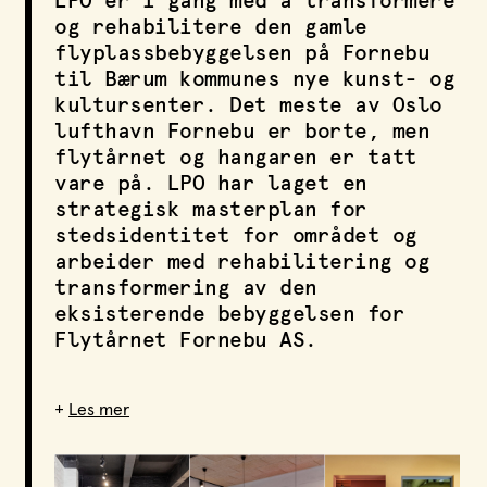
LPO er i gang med å transformere
LPO Svalbard
og rehabilitere den gamle
LPO Bergen
flyplassbebyggelsen på Fornebu
LOF
til Bærum kommunes nye kunst- og
kultursenter. Det meste av Oslo
lufthavn Fornebu er borte, men
flytårnet og hangaren er tatt
vare på. LPO har laget en
strategisk masterplan for
stedsidentitet for området og
arbeider med rehabilitering og
transformering av den
eksisterende bebyggelsen for
Flytårnet Fornebu AS.
+
Les mer
Funksjon