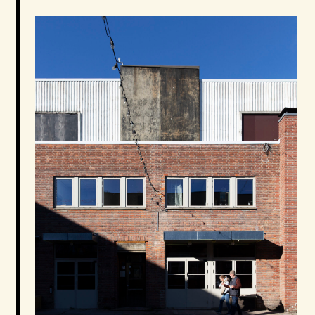
dagens verksted-, kunst- og kulturaktivitet som skal
være i kontinuerlig drift. Det betyr at byggene driftes
som normalt med brukerne til stede. Et eksempel er
arbeidet med taket som ble igangsatt samtidig som
det foregikk TV-opptak av Melodi Grand Prix og The
Voice.
Eiendommen og bygningsmassene består av fleksible
arealer. Den røffe industriarkitekturen skal bevares
for å beholde sjelen i dette kulturminnet.
Følg lenken for mer informasjon om Flytårnet på
Fornebu –
https://www.flytarnetfornebu.no/