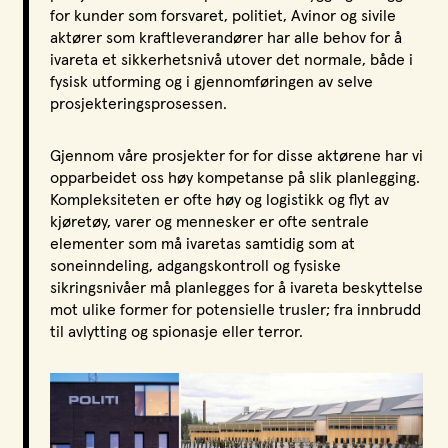
for kunder som forsvaret, politiet, Avinor og sivile
LPO Svalbard
aktører som kraftleverandører har alle behov for å
LPO Bergen
ivareta et sikkerhetsnivå utover det normale, både i
LOF
fysisk utforming og i gjennomføringen av selve
prosjekteringsprosessen.
Gjennom våre prosjekter for for disse aktørene har vi
opparbeidet oss høy kompetanse på slik planlegging.
Kompleksiteten er ofte høy og logistikk og flyt av
kjøretøy, varer og mennesker er ofte sentrale
elementer som må ivaretas samtidig som at
soneinndeling, adgangskontroll og fysiske
sikringsnivåer må planlegges for å ivareta beskyttelse
mot ulike former for potensielle trusler; fra innbrudd
til avlytting og spionasje eller terror.