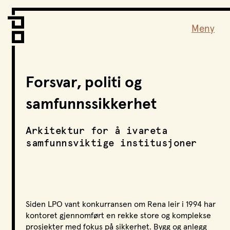
Vi er LPO
Folk
Meny
Vår metode
Vår organisering
Vår historie
Forsvar, politi og
Hva vi gjør
samfunnssikkerhet
Prosjekter
Nyheter
Arkitektur for å ivareta
Kontakt
samfunnsviktige institusjoner
Podkast
LPO Familien
Siden LPO vant konkurransen om Rena leir i 1994 har
LPO Oslo
kontoret gjennomført en rekke store og komplekse
LPO Lillehammer
prosjekter med fokus på sikkerhet. Bygg og anlegg