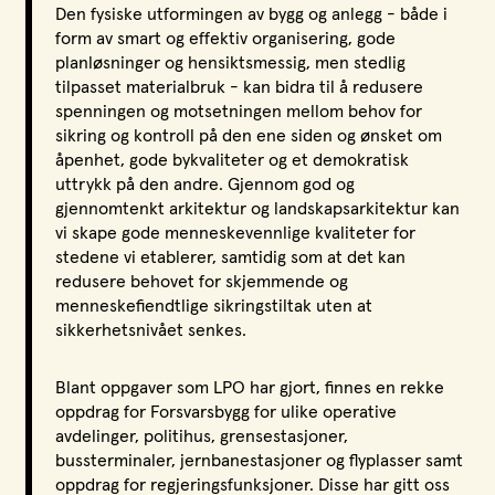
Den fysiske utformingen av bygg og anlegg - både i
form av smart og effektiv organisering, gode
planløsninger og hensiktsmessig, men stedlig
tilpasset materialbruk - kan bidra til å redusere
spenningen og motsetningen mellom behov for
sikring og kontroll på den ene siden og ønsket om
åpenhet, gode bykvaliteter og et demokratisk
uttrykk på den andre. Gjennom god og
gjennomtenkt arkitektur og landskapsarkitektur kan
vi skape gode menneskevennlige kvaliteter for
stedene vi etablerer, samtidig som at det kan
redusere behovet for skjemmende og
menneskefiendtlige sikringstiltak uten at
sikkerhetsnivået senkes.
Blant oppgaver som LPO har gjort, finnes en rekke
oppdrag for Forsvarsbygg for ulike operative
avdelinger, politihus, grensestasjoner,
bussterminaler, jernbanestasjoner og flyplasser samt
oppdrag for regjeringsfunksjoner. Disse har gitt oss