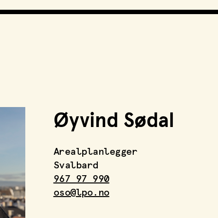
LPO Familien
LPO Oslo
LPO Lillehammer
LPO Svalbard
ng
LPO Bergen
LOF
r
Øyvind Sødal
r
Arealplanlegger
Svalbard
967 97 990
oso@lpo.no