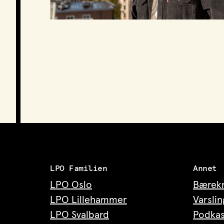
Podkast
LPO Familien
Annet
LPO Oslo
Bærekr
LPO Lillehammer
Varslin
LPO Svalbard
Podkas