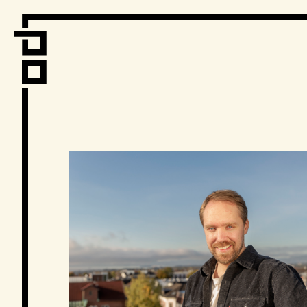
Vi er LPO
Folk
Vår metode
Vår organiseri
Vår historie
Hva vi gjø
Prosjekte
Nyheter
Kontakt