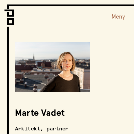
Vi er LPO
Folk
Meny
Vår metode
Vår organisering
Vår historie
Hva vi gjør
Prosjekter
Nyheter
Kontakt
Podkast
Marte Vadet
LPO Familien
LPO Oslo
Arkitekt, partner
LPO Lillehammer