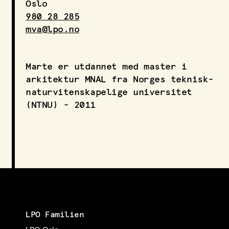
Oslo
LPO Svalbard
980 28 285
LPO Bergen
mva@lpo.no
LOF
Marte er utdannet med master i
arkitektur MNAL fra Norges teknisk-
naturvitenskapelige universitet
(NTNU) - 2011
LPO Familien