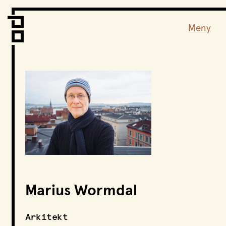
Vi er LPO
Folk
Meny
Vår metode
Vår organisering
Vår historie
Hva vi gjør
Prosjekter
Nyheter
Kontakt
Podkast
Marius Wormdal
LPO Familien
LPO Oslo
Arkitekt
LPO Lillehammer