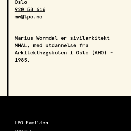
Oslo
LPO Svalbard
920 58 616
LPO Bergen
mw@lpo.no
LOF
Marius Wormdal er sivilarkitekt
MNAL, med utdannelse fra
Arkitekthøgskolen i Oslo (AHO) -
1985.
LPO Familien