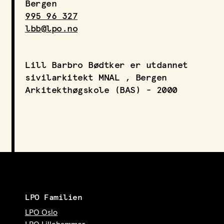
Bergen
LPO Svalbard
995 96 327
LPO Bergen
lbb@lpo.no
LOF
Lill Barbro Bødtker er utdannet
sivilarkitekt MNAL , Bergen
Arkitekthøgskole (BAS) - 2000
LPO Familien
LPO Oslo