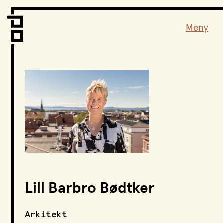
Vi er LPO
Folk
Meny
Vår metode
Vår organisering
Vår historie
Hva vi gjør
Prosjekter
Nyheter
Kontakt
Podkast
Lill Barbro Bødtker
LPO Familien
LPO Oslo
Arkitekt
LPO Lillehammer