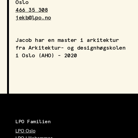
Oslo
LPO Svalbard
466 35 308
LPO Bergen
jekb@lpo.no
LOF
Jacob har en master i arkitektur
fra Arkitektur- og designhøgskolen
i Oslo (AHO) - 2020
LPO Familien
LPO Oslo