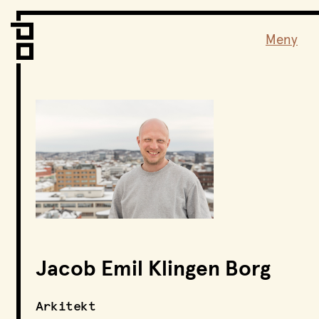
Vi er LPO
Folk
Meny
Vår metode
Vår organisering
Vår historie
Hva vi gjør
Prosjekter
Nyheter
Kontakt
Podkast
Jacob Emil Klingen Borg
LPO Familien
LPO Oslo
Arkitekt
LPO Lillehammer