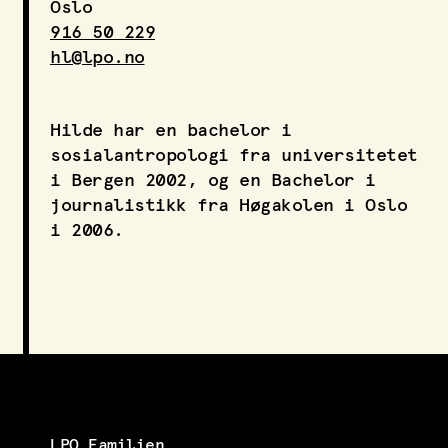
Oslo
LPO Svalbard
916 50 229
LPO Bergen
hl@lpo.no
LOF
Hilde har en bachelor i
sosialantropologi fra universitetet
i Bergen 2002, og en Bachelor i
journalistikk fra Høgakolen i Oslo
i 2006.
LPO Familien