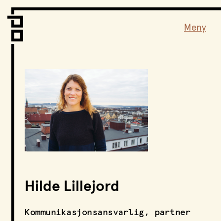
Vi er LPO
Folk
Meny
Vår metode
Vår organisering
Vår historie
Hva vi gjør
Prosjekter
Nyheter
Kontakt
Podkast
Hilde Lillejord
LPO Familien
LPO Oslo
Kommunikasjonsansvarlig, partner
LPO Lillehammer