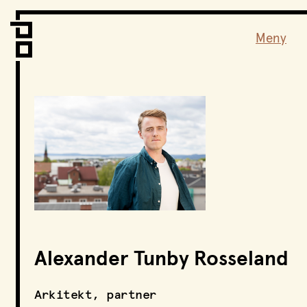
Vi er LPO
Folk
Meny
Vår metode
Vår organisering
Vår historie
Hva vi gjør
Prosjekter
Nyheter
Kontakt
Podkast
Alexander Tunby Rosseland
LPO Familien
LPO Oslo
Arkitekt, partner
LPO Lillehammer