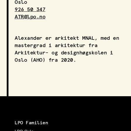
Oslo
LPO Svalbard
926 50 347
LPO Bergen
ATR@lpo.no
LOF
Alexander er arkitekt MNAL, med en
mastergrad i arkitektur fra
Arkitektur- og designhøgskolen i
Oslo (AHO) fra 2020.
LPO Familien