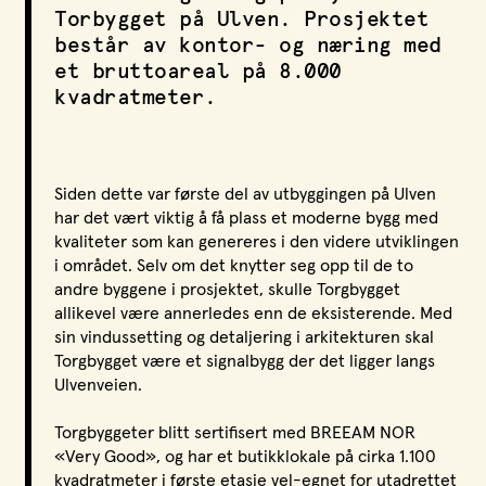
Torbygget på Ulven. Prosjektet
LPO Svalbard
består av kontor- og næring med
LPO Bergen
et bruttoareal på 8.000
LOF
kvadratmeter.
Funksjon
Kontor og næring
Siden dette var første del av utbyggingen på Ulven
har det vært viktig å få plass et moderne bygg med
Oppdragsgiver
kvaliteter som kan genereres i den videre utviklingen
OBOS
i området. Selv om det knytter seg opp til de to
andre byggene i prosjektet, skulle Torgbygget
Sted
allikevel være annerledes enn de eksisterende. Med
Ulvenveien 82, Oslo
sin vindussetting og detaljering i arkitekturen skal
Torgbygget være et signalbygg der det ligger langs
År
Ulvenveien.
2015
Torgbyggeter blitt sertifisert med BREEAM NOR
«Very Good», og har et butikklokale på cirka 1.100
kvadratmeter i første etasje vel-egnet for utadrettet