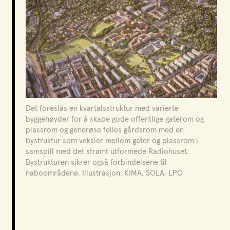
Byggestart for første byggetrinn kan bli i 2031. Hele
prosjektet tar anslagsvis ti år. NRK flytter ut i 2029.
Det foreslås en kvartalsstruktur med varierte
byggehøyder for å skape gode offentlige gaterom og
plassrom og generøse felles gårdsrom med en
bystruktur som veksler mellom gater og plassrom i
samspill med det stramt utformede Radiohuset.
Bystrukturen sikrer også forbindelsene til
naboområdene. Illustrasjon: KIMA, SOLA, LPO