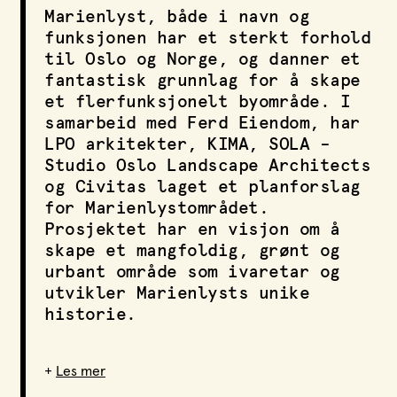
Marienlyst, både i navn og
LPO Svalbard
funksjonen har et sterkt forhold
LPO Bergen
til Oslo og Norge, og danner et
LOF
fantastisk grunnlag for å skape
et flerfunksjonelt byområde. I
samarbeid med Ferd Eiendom, har
LPO arkitekter, KIMA, SOLA –
Studio Oslo Landscape Architects
og Civitas laget et planforslag
for Marienlystområdet.
Prosjektet har en visjon om å
skape et mangfoldig, grønt og
urbant område som ivaretar og
utvikler Marienlysts unike
historie.
+
Les mer