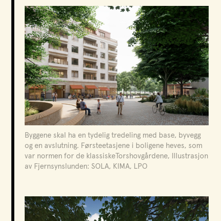
Funksjon
Bolig, bypark og service
Oppdragsgiver
Ferd eiendom
Sted
Oslo
År
2023 - pågående
Byggene skal ha en tydelig tredeling med base, byvegg
og en avslutning. Førsteetasjene i boligene heves, som
var normen for de klassiskeTorshovgårdene, Illustrasjon
Prosjektet har en visjon om å skape et mangfoldig,
av Fjernsynslunden: SOLA, KIMA, LPO
grønt og levende urbant område som ivaretar og
utvikler Marienlyst sine unike kulturopplevelser- og
naturkvaliteter. Det er utviklet en omfattende
stedsanalyse som dokumenterer de kartlegginger og
analyser som legges til grunn for planforslaget.