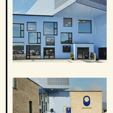
og kafe. Bygget rommer dessuten
administrasjonslokaler for kommunens kultursektor
og arealer for Museum nord samt «Newtonrom» for
realfageksperimentering.