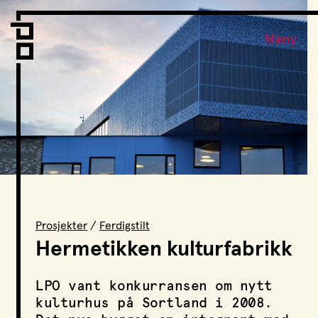
Vi er LPO
Folk
Meny
Vår metode
Vår organisering
Vår historie
Hva vi gjør
Prosjekter
Nyheter
Kontakt
Podkast
Prosjekter
/
Ferdigstilt
Hermetikken kulturfabrikk
LPO Familien
LPO vant konkurransen om nytt
LPO Oslo
kulturhus på Sortland i 2008.
LPO Lillehammer