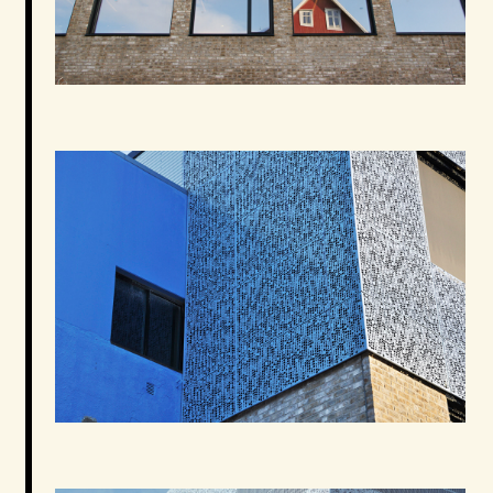
År
2014
Intensjonen bak prosjektet har vært å få til en
forankring mot den industrielle historien med
fiskeforedlingsfabrikken. Samtidig skal
Kulturfabrikkens fysiske utforming være med på å gi
Sortland god arkitektur og nye impulser for den
fremtidige utviklingen av byen.
Sammen med det nye hotellet skal Kulturfabrikken
tilføre Sortland ny aktivitet. Kulturfabrikken skal
være den sentrale møteplassen i Sortland, med et
variert tilbud innen kultursektoren. Kulturfabrikken
har storsal for konserter, blackbox og kino i tillegg
arealer til kulturskole, voksenopplæring,
frivillighetssentral, ungdomsklubb, et stort bibliotek