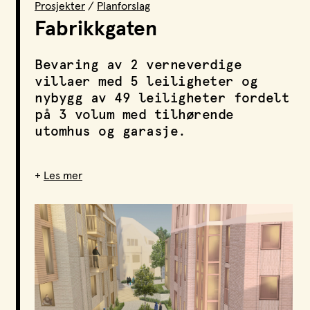
Prosjekter
/
Planforslag
LPO Svalbard
Fabrikkgaten
LPO Bergen
LOF
Bevaring av 2 verneverdige
villaer med 5 leiligheter og
nybygg av 49 leiligheter fordelt
på 3 volum med tilhørende
utomhus og garasje.
+
Les mer
Funksjon
Bolig og næring
Oppdragsgiver
Kronstadaasen AS
Kontakt