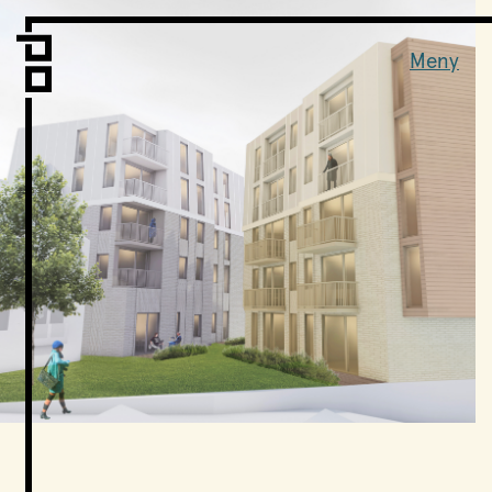
Vi er LPO
Folk
Meny
Vår metode
Vår organisering
Vår historie
Hva vi gjør
Prosjekter
Nyheter
Kontakt
Podkast
LPO Familien
LPO Oslo
LPO Lillehammer