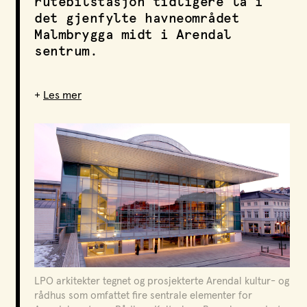
rutebilstasjon tidligere lå i
LPO Svalbard
det gjenfylte havneområdet
LPO Bergen
Malmbrygga midt i Arendal
LOF
sentrum.
+
Les mer
Funksjon
Flerbrukshall og kommuneadministrasjon
Oppdragsgiver
Stiftelsen Arendal Byselskap
Kontakt
Arvid R. Ruud
Sted
Arendal
LPO arkitekter tegnet og prosjekterte Arendal kultur- og
rådhus som omfattet fire sentrale elementer for
År