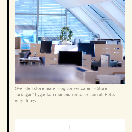
Statens byggeskikkpris ble utdelt 2006. Bygget fikk
også Norges handikapforbunds
«Tilgjengelighetspris» og Diplom “Statens
Byggeskikkpris” samme år.
Over den store teater- og konsertsalen, «Store
Torungen" ligger kommunens kontorer samlet. Foto:
Aage Tengs