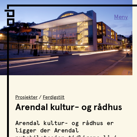
Vi er LPO
Folk
Meny
Vår metode
Vår organisering
Vår historie
Hva vi gjør
Prosjekter
Nyheter
Kontakt
Podkast
Prosjekter
/
Ferdigstilt
Arendal kultur- og rådhus
LPO Familien
Arendal kultur- og rådhus er
LPO Oslo
ligger der Arendal
LPO Lillehammer