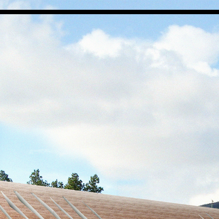
LPO Familien
LPO Oslo
LPO Lillehammer
LPO Svalbard
ng
LPO Bergen
LOF
r
r