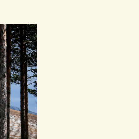
grensede arkitektkonkurranse om nytt
t ”Tangent” i 2009. Galleriet er et
terquists billedkunst, samt
kunstpolitikk og naturvern i Nordland.
leri og et verksted for barn og unge, med
e temaer innenfor nasjonalparksenterets
en samiske kulturen i området.