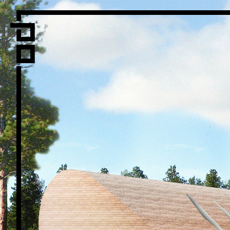
Vi er LPO
Folk
Vår metode
Vår organiseri
Vår historie
Hva vi gjø
Prosjekte
Nyheter
Kontakt