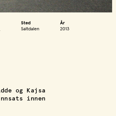
Sted
År
s
Saltdalen
2013
Adde og Kajsa
innsats innen