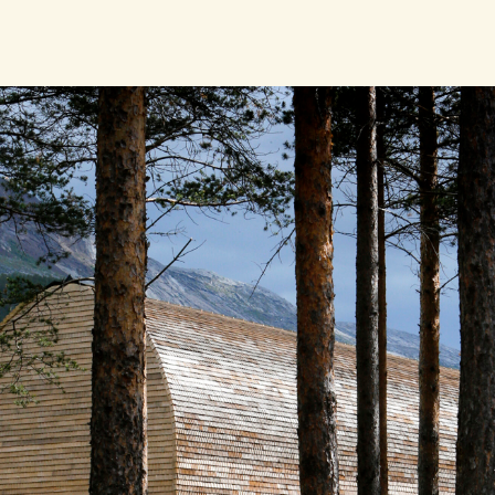
LPO vant Nordland fylkeskommunes be
”Galleri Adde Zetterquist” med forslage
visningssted for Per Adde og Kajsa Zet
dokumentasjon av deres innsats innen 
Galleriet inkluderer også et gjestegal
en formidlingsaktivitet som skal dekk
ansvarsområde og temaer knyttet til d