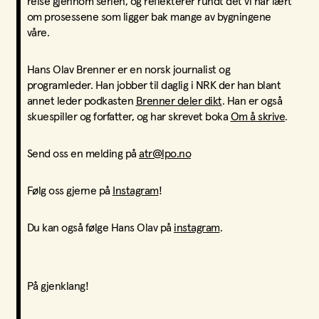
reise gjennom serien, og reflekterer rundt det vi har lært
om prosessene som ligger bak mange av bygningene
våre.
Hans Olav Brenner er en norsk journalist og
programleder. Han jobber til daglig i NRK der han blant
annet leder podkasten
Brenner deler dikt
. Han er også
skuespiller og forfatter, og har skrevet boka
Om å skrive
.
Send oss en melding på
atr@lpo.no
Følg oss gjerne på
Instagram
!
Du kan også følge Hans Olav på
instagram
.
På gjenklang!