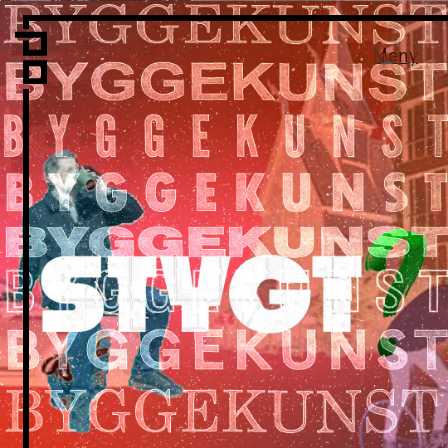
Vi er LPO
Folk
Meny
Vår metode
Vår organisering
Vår historie
Hva vi gjør
Prosjekter
Nyheter
Kontakt
Podkast
LPO Familien
LPO Oslo
LPO Lillehammer