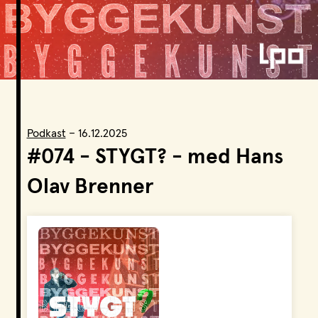
LPO Svalbard
LPO Bergen
LOF
Podkast
–
16.12.2025
#074 - STYGT? - med Hans
Olav Brenner