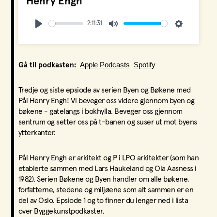
Henry Engh
2:11:31
Play
Mute
Settings
Apple Podcasts
Spotify
Gå til podkasten:
Tredje og siste epsiode av serien Byen og Bøkene med
Pål Henry Engh! Vi beveger oss videre gjennom byen og
bøkene - gatelangs i bokhylla. Beveger oss gjennom
sentrum og setter oss på t-banen og suser ut mot byens
ytterkanter.
Pål Henry Engh er arkitekt og P i LPO arkitekter (som han
etablerte sammen med Lars Haukeland og Ola Aasness i
1982). Serien Bøkene og Byen handler om alle bøkene,
forfatterne, stedene og miljøene som alt sammen er en
del av Oslo. Epsiode 1 og to finner du lenger ned i lista
over Byggekunstpodkaster.