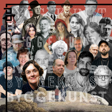
Vi er LPO
Folk
Meny
Vår metode
Vår organisering
Vår historie
Hva vi gjør
Prosjekter
Nyheter
Kontakt
Podkast
LPO Familien
LPO Oslo
LPO Lillehammer