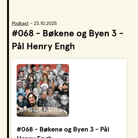
LPO Svalbard
LPO Bergen
LOF
Podkast
–
23.10.2025
#068 - Bøkene og Byen 3 -
Pål Henry Engh
#068 - Bøkene og Byen 3 - Pål