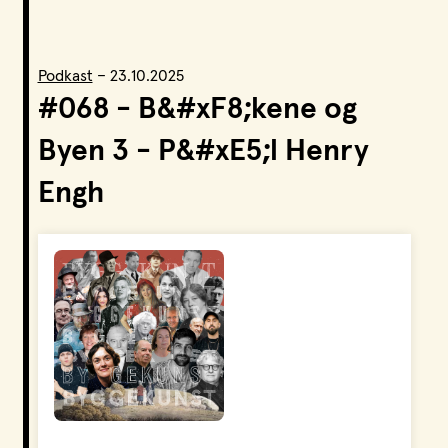
LPO Svalbard
LPO Bergen
LOF
Podkast
–
23.10.2025
#068 - B&#xF8;kene og
Byen 3 - P&#xE5;l Henry
Engh