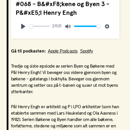
#068 - B&#xF8;kene og Byen 3 -
P&#xE5;l Henry Engh
2:11:31
Play
Mute
Settings
Apple Podcasts
Spotify
Gå til podkasten:
Tredje og siste epsiode av serien Byen og Bøkene med
Pål Henry Engh! Vi beveger oss videre gjennom byen og
bøkene - gatelangs i bokhylla. Beveger oss gjennom
sentrum og setter oss på t-banen og suser ut mot byens
ytterkanter.
Pål Henry Engh er arkitekt og P i LPO arkitekter (som han
etablerte sammen med Lars Haukeland og Ola Aasness i
1982). Serien Bøkene og Byen handler om alle bøkene,
forfatterne, stedene og miljøene som alt sammen er en