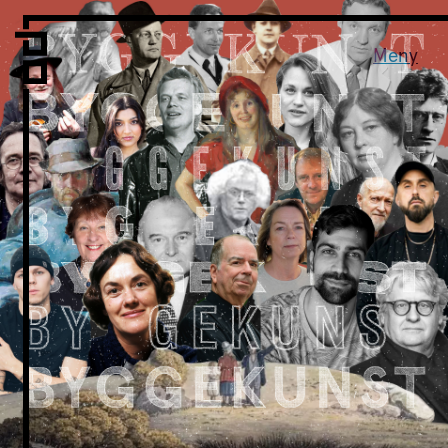
Vi er LPO
Folk
Meny
Vår metode
Vår organisering
Vår historie
Hva vi gjør
Prosjekter
Nyheter
Kontakt
Podkast
LPO Familien
LPO Oslo
LPO Lillehammer