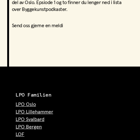
del av Oslo. Epsiode 1 og to finner du lenger ned i lista
over Byggekunstpodkaster.
Send oss gjerne en meldi
LPO Familien
LPO Oslo
LPO Lillehammer
LPO Svalbard
LPO Bergen
LOF