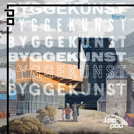
Vi er LPO
Folk
Meny
Vår metode
Vår organisering
Vår historie
Hva vi gjør
Prosjekter
Nyheter
Kontakt
Podkast
LPO Familien
LPO Oslo
LPO Lillehammer