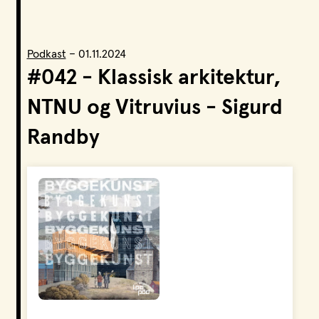
LPO Svalbard
LPO Bergen
LOF
Podkast
–
01.11.2024
#042 - Klassisk arkitektur,
NTNU og Vitruvius - Sigurd
Randby