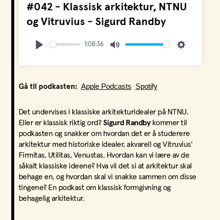
#042 - Klassisk arkitektur, NTNU
og Vitruvius - Sigurd Randby
1:08:36
Play
Mute
Settings
Apple Podcasts
Spotify
Gå til podkasten:
Det undervises i klassiske arkitekturidealer på NTNU.
Eller er klassisk riktig ord?
Sigurd Randby
kommer til
podkasten og snakker om hvordan det er å studerere
arkitektur med historiske idealer, akvarell og Vitruvius'
Firmitas, Utilitas, Venustas. Hvordan kan vi lære av de
såkalt klassiske ideene? Hva vil det si at arkitektur skal
behage en, og hvordan skal vi snakke sammen om disse
tingene? En podkast om klassisk formgivning og
behagelig arkitektur.