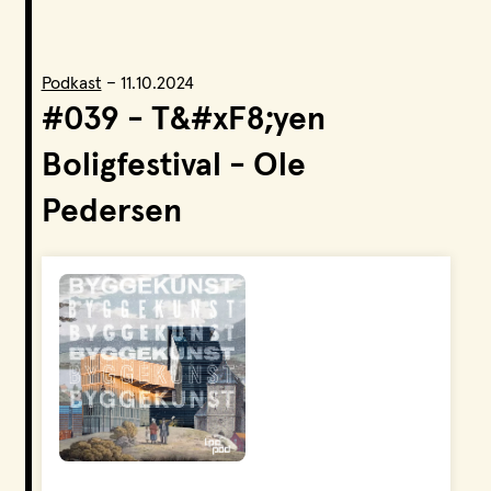
LPO Svalbard
LPO Bergen
LOF
Podkast
–
11.10.2024
#039 - T&#xF8;yen
Boligfestival - Ole
Pedersen