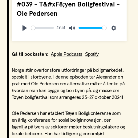
#039 - T&#xF8;yen Boligfestival -
Ole Pedersen
49:31
Play
Mute
Settings
Apple Podcasts
Spotify
Gå til podkasten:
Norge står overfor store utfordringer på boligmarkedet,
spesielt i storbyene. I denne episoden tar Alexander en
prat med Ole Pedersen om alternative måter å tenke på
hvordan man kan bygge og bo i byen på, og masse om
Tøyen boligfestival som arrangeres 23-27 oktober 2024!
Ole Pedersen har etablert Tøyen Boligkonferanse som
en årlig konferanse for sosial boliginnovasjon, der
fagmiljø på tvers av sektorer møter beslutningstakere og
lokale beboere. Han har tidligere gjennomført