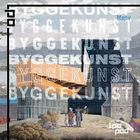
Vi er LPO
Folk
Meny
Vår metode
Vår organisering
Vår historie
Hva vi gjør
Prosjekter
Nyheter
Kontakt
Podkast
LPO Familien
LPO Oslo
LPO Lillehammer