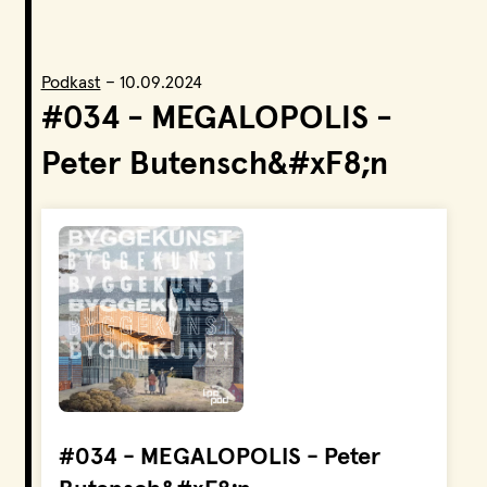
LPO Svalbard
LPO Bergen
LOF
Podkast
–
10.09.2024
#034 - MEGALOPOLIS -
Peter Butensch&#xF8;n
#034 - MEGALOPOLIS - Peter