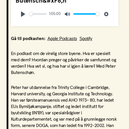
Butensch&#xF8;n
1:05:00
Play
Mute
Settings
Apple Podcasts
Spotify
Gå til podkasten:
En podkast om de virelig store byene. Hva er spesielt
med dem? Hvordan preger og påvirker de samfunnet og
verden? Hva vet vi, og hva har vi igjen å lære? Med Peter
Butenschøn.
Peter har utdannelse fra Trinity College i Cambridge,
Harvard university, og Georgia Institute og Technology.
Han var førsteamanuensis ved AHO 1973- 80, har ledet
EUs Bymiljøkampanje, stiftet og ledet institutt for
byutvikling (IN'BY), var spesialrådgiver i
Kulturdepartementet, og var med på å grunnlegge norsk
form, senere DOGA, som han ledet fra 1992-2002. Han