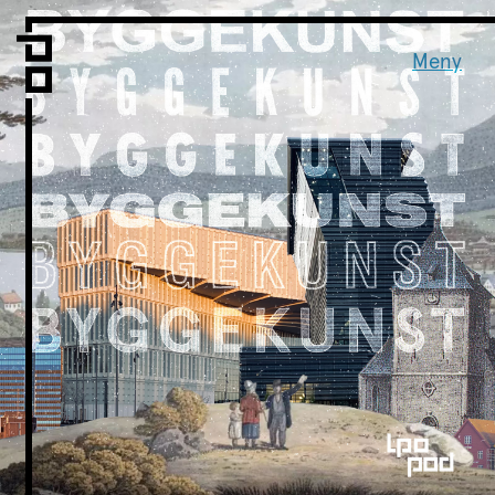
Vi er LPO
Folk
Meny
Vår metode
Vår organisering
Vår historie
Hva vi gjør
Prosjekter
Nyheter
Kontakt
Podkast
LPO Familien
LPO Oslo
LPO Lillehammer