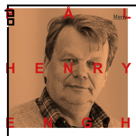
Vi er LPO
Folk
Meny
Vår metode
Vår organisering
Vår historie
Hva vi gjør
Prosjekter
Nyheter
Kontakt
Podkast
LPO Familien
LPO Oslo
LPO Lillehammer