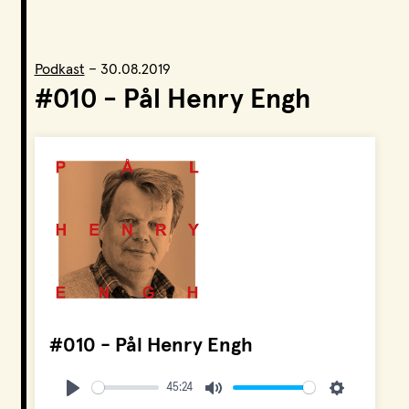
LPO Svalbard
LPO Bergen
LOF
Podkast
–
30.08.2019
#010 - Pål Henry Engh
#010 - Pål Henry Engh
45:24
Play
Mute
Settings