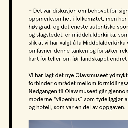
– Det var diskusjon om behovet for sign
oppmerksomhet i folkemøtet, men her e
høy grad, og det eneste autentiske spo
og slagstedet, er middelalderkirka, som 
slik at vi har valgt å la Middelalderkir
omfavner denne tanken og forsøker rek
kart forteller om før landskapet endret 
Vi har lagt det nye Olavsmuseet ydmyk
forbinder området mellom formidlingsar
Nedgangen til Olavsmuseet går gjennom
moderne “våpenhus” som tydeliggjør ad
og hotell, som var en del av oppgaven.