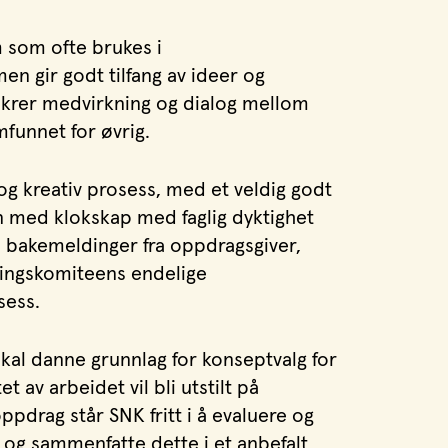
 som ofte brukes i
n gir godt tilfang av ideer og
ikrer medvirkning og dialog mellom
mfunnet for øvrig.
 og kreativ prosess, med et veldig godt
n med klokskap med faglig dyktighet
til bakemeldinger fra oppdragsgiver,
ringskomiteens endelige
sess.
kal danne grunnlag for konseptvalg for
et av arbeidet vil bli utstilt på
pdrag står SNK fritt i å evaluere og
, og sammenfatte dette i et anbefalt