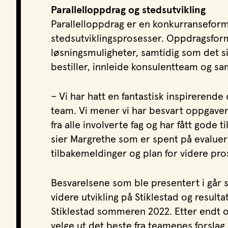
Parallelloppdrag og stedsutvikling
Parallelloppdrag er en konkurranseform
stedsutviklingsprosesser. Oppdragsforme
løsningsmuligheter, samtidig som det s
bestiller, innleide konsulentteam og sa
– Vi har hatt en fantastisk inspirerende
team. Vi mener vi har besvart oppgave
fra alle involverte fag og har fått gode 
sier Margrethe som er spent på evalue
tilbakemeldinger og plan for videre pro
Besvarelsene som ble presentert i går s
videre utvikling på Stiklestad og resultat
Stiklestad sommeren 2022. Etter endt op
velge ut det beste fra teamenes forslag