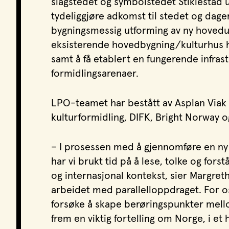
slagstedet og symbolstedet Stiklestad u
tydeliggjøre adkomst til stedet og dage
bygningsmessig utforming av ny hovedut
eksisterende hovedbygning/kulturhus ha
samt å få etablert en fungerende infras
formidlingsarenaer.
LPO-teamet har bestått av Asplan Viak 
kulturformidling, DIFK, Bright Norway og V
– I prosessen med å gjennomføre en ny t
har vi brukt tid på å lese, tolke og forst
og internasjonal kontekst, sier Margret
arbeidet med parallelloppdraget. For os
forsøke å skape berøringspunkter mellom
frem en viktig fortelling om Norge, i e