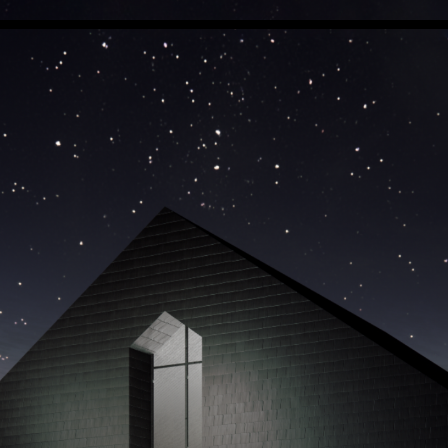
LPO Familien
LPO Oslo
LPO Lillehammer
LPO Svalbard
ng
LPO Bergen
LOF
r
r