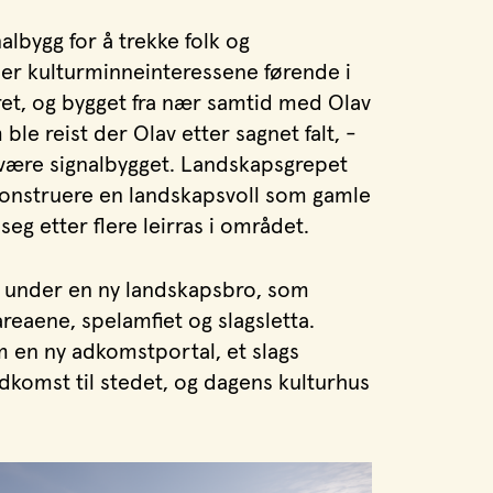
albygg for å trekke folk og
r kulturminneinteressene førende i
ret, og bygget fra nær samtid med Olav
ble reist der Olav etter sagnet falt, -
ka være signalbygget. Landskapsgrepet
onstruere en landskapsvoll som gamle
seg etter flere leirras i området.
t under en ny landskapsbro, som
eaene, spelamfiet og slagsletta.
 en ny adkomstportal, et slags
komst til stedet, og dagens kulturhus