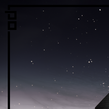
Vi er LPO
Folk
Vår metode
Vår organiseri
Vår historie
Hva vi gjø
Prosjekte
Nyheter
Kontakt