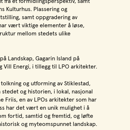
t fra et formidlingsperspektiv, samt
ns Kulturhus. Plassering og
stilling, samt oppgradering av
r vært viktige elementer å løse,
truktur mellom stedets ulike
på Landskap, Gagarin Island på
ill Energi, i tillegg til LPO arkitekter.
olkning og utforming av Stiklestad,
å stedet og historien, i lokal, nasjonal
he Friis, en av LPOs arkitekter som har
s har det vært en unik mulighet i å
 fortid, samtid og fremtid, og løfte
t historisk og myteomspunnet landskap.