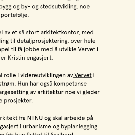
bygg og by- og stedsutvikling, noe
portefølje.
 av et så stort arkitektkontor, med
ing til detaljprosjektering, over hele
el til få jobbe med å utvikle Vervet i
er Kristin engasjert.
l rolle i videreutviklingen av
Vervet
i
estrøm. Hun har også kompetanse
rgesetting av arkitektur noe vi gleder
re prosjekter.
rkitekt fra NTNU og skal arbeide på
gasjert i urbanisme og byplanlegging
før hun flyttet til Svalbard.