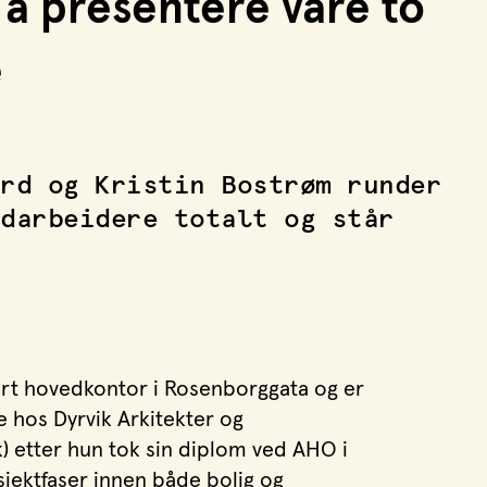
 å presentere våre to
e
rd og Kristin Bostrøm runder
darbeidere totalt og står
vårt hovedkontor i Rosenborggata og er
e hos Dyrvik Arkitekter og
k) etter hun tok sin diplom ved AHO i
sjektfaser innen både bolig og