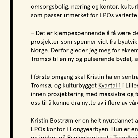
omsorgsbolig, næring og kontor, kultur
som passer utmerket for LPOs varierte 
– Det er kjempespennende å få være del
prosjekter som spenner vidt fra byutvikl
Norge. Derfor gleder jeg meg for eksemp
Tromsø til en ny og pulserende bydel, si
I første omgang skal Kristin ha en sentra
Tromsø, og kulturbygget
Kvartal 1
i Lill
innen prosjektering med massivtre og fa
oss til å kunne dra nytte av i flere av vå
Kristin Bostrøm er en helt nyutdannet a
LPOs kontor i Longyearbyen. Hun er en
og jobbet på Byplankontoret i Trondheim 