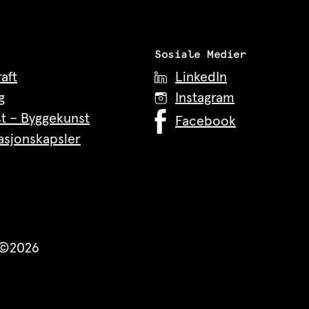
Sosiale Medier
aft
LinkedIn
g
Instagram
t – Byggekunst
Facebook
asjonskapsler
r ©2026