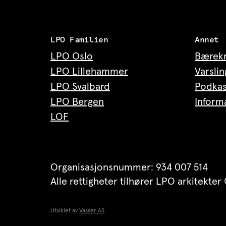
LPO Familien
Annet
LPO Oslo
Bærekr
LPO Lillehammer
Varslin
LPO Svalbard
Podkas
LPO Bergen
Inform
LOF
Organisasjonsnummer: 934 007 514
Alle rettigheter tilhører LPO arkitekte
Utviklet av
Vasser AS