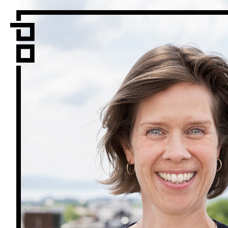
Vi er LPO
Folk
Vår metode
Vår organiseri
Vår historie
Hva vi gjø
Prosjekte
Nyheter
Kontakt