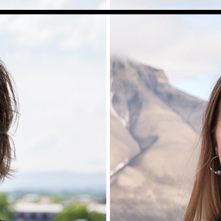
LPO Familien
LPO Oslo
LPO Lillehammer
LPO Svalbard
ng
LPO Bergen
LOF
r
r