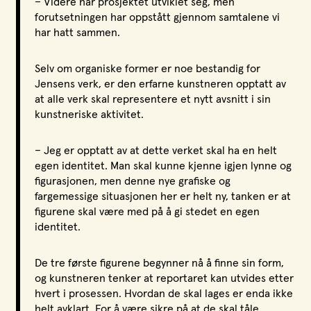
– Videre har prosjektet utviklet seg, men
forutsetningen har oppstått gjennom samtalene vi
har hatt sammen.
Selv om organiske former er noe bestandig for
Jensens verk, er den erfarne kunstneren opptatt av
at alle verk skal representere et nytt avsnitt i sin
kunstneriske aktivitet.
– Jeg er opptatt av at dette verket skal ha en helt
egen identitet. Man skal kunne kjenne igjen lynne og
figurasjonen, men denne nye grafiske og
fargemessige situasjonen her er helt ny, tanken er at
figurene skal være med på å gi stedet en egen
identitet.
De tre første figurene begynner nå å finne sin form,
og kunstneren tenker at reportaret kan utvides etter
hvert i prosessen. Hvordan de skal lages er enda ikke
helt avklart. For å være sikre på at de skal tåle